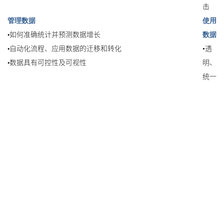
击
管理数据
使用
•如何准确统计并预测数据增长
数据
•自动化流程、应用数据的迁移和转化
•
透
•数据具有可控性及可视性
明、
统一
访问
数据
•eDi
scov
er
y、
数据
治理
•利
用云