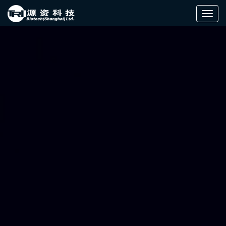
切
换
导
航