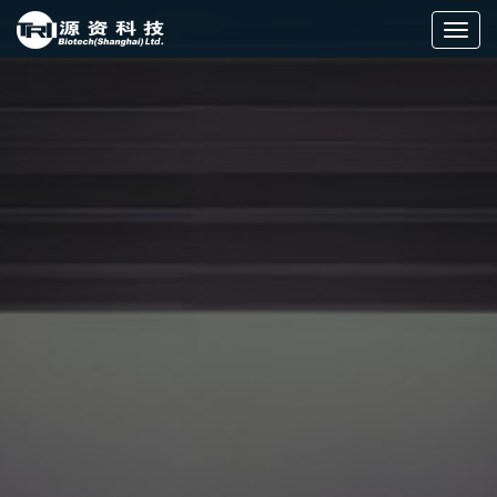
切
换
导
航